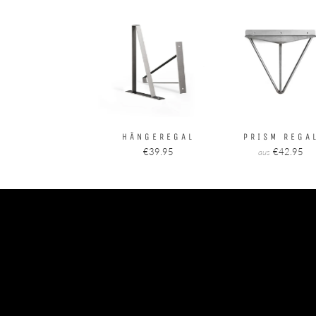
HÄNGEREGAL
PRISM REGA
€39.95
€42.95
aus