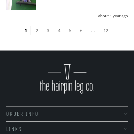
about 1 year ago
1
2
3
4
5
6
...
12
ORDER INFO
LINKS