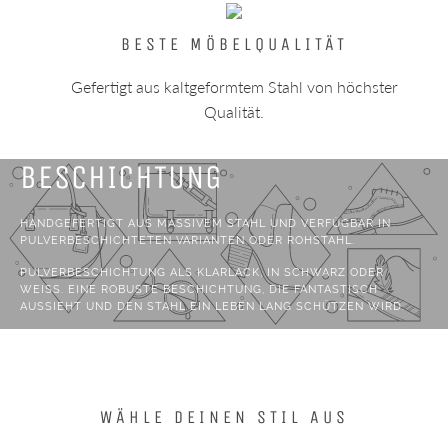
BESTE MÖBELQUALITÄT
Gefertigt aus kaltgeformtem Stahl von höchster
Qualität.
PROFESSIONELLE
BESCHICHTUNG
HANDGEFERTIGT AUS MASSIVEM STAHL UND VERFÜGBAR IN
PULVERBESCHICHTETEN VARIANTEN ODER ROHSTAHL.
PULVERBESCHICHTUNG ALS KLARLACK, IN SCHWARZ ODER
WEISS. EINE ROBUSTE BESCHICHTUNG, DIE FANTASTISCH A
USSIEHT UND DEN STAHL EIN LEBEN LANG SCHÜTZEN WIRD.
DER ROHSTAHL IST 100 % NATURBELASSEN, UNBEHANDELTER
STAHL FÜR EINE INDUSTRIELLE OPTIK. BEACHTE JEDOCH, DASS
DIESER IRGENDWANN ROSTEN WIRD – AUCH IM INNENBEREICH.
WÄHLE DEINEN STIL AUS