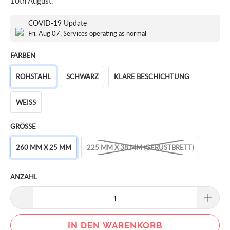
10th August
.
COVID-19 Update
Fri, Aug 07: Services operating as normal
FARBEN
ROHSTAHL
SCHWARZ
KLARE BESCHICHTUNG
WEISS
GRÖSSE
260 MM X 25 MM
225 MM X 38 MM (GERÜSTBRETT)
ANZAHL
IN DEN WARENKORB