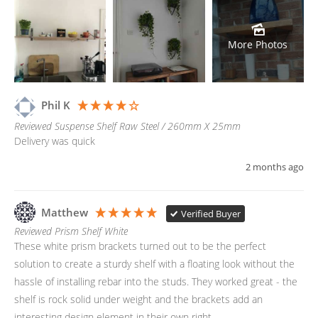
More Photos
Phil K
Reviewed Suspense Shelf Raw Steel / 260mm X 25mm
Delivery was quick
2 months ago
Matthew
Verified Buyer
Reviewed Prism Shelf White
These white prism brackets turned out to be the perfect 
solution to create a sturdy shelf with a floating look without the 
hassle of installing rebar into the studs. They worked great - the 
shelf is rock solid under weight and the brackets add an 
interesting design element in their own right.