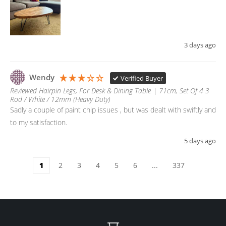
3 days ago
Wendy
Verified Buyer
Reviewed Hairpin Legs, For Desk & Dining Table | 71cm, Set Of 4 3
Rod / White / 12mm (Heavy Duty)
Sadly a couple of paint chip issues , but was dealt with swiftly and 
to my satisfaction.
5 days ago
1
2
3
4
5
6
...
337