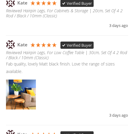
Kate
Verified Buyer
Reviewed Hairpin Legs, For Cabinets & Storage | 20cm, Set Of 4 2
Rod / Black / 10mm (Classic)
3 days ago
Kate
Verified Buyer
Reviewed Hairpin Legs, For Low Coffee Table | 30cm, Set Of 4 2 Rod
/ Black / 10mm (Classic)
Fab quality, lovely Matt black finish. Love the range of sizes 
available. 
3 days ago