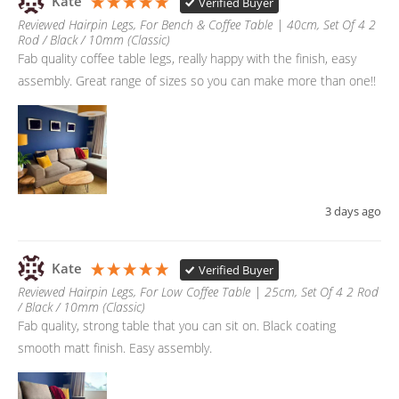
Kate
Verified Buyer
Reviewed Hairpin Legs, For Bench & Coffee Table | 40cm, Set Of 4 2
Rod / Black / 10mm (Classic)
Fab quality coffee table legs, really happy with the finish, easy 
assembly. Great range of sizes so you can make more than one!! 
3 days ago
Kate
Verified Buyer
Reviewed Hairpin Legs, For Low Coffee Table | 25cm, Set Of 4 2 Rod
/ Black / 10mm (Classic)
Fab quality, strong table that you can sit on. Black coating 
smooth matt finish. Easy assembly. 